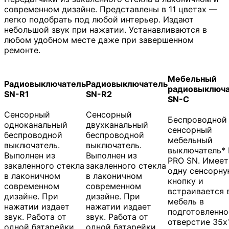
современном дизайне. Представлены в 11 цветах —
легко подобрать под любой интерьер. Издают
небольшой звук при нажатии. Устанавливаются в
любом удобном месте даже при завершенном
ремонте.
Мебельный
Радиовыключатель
Радиовыключатель
радиовыключа
SN-R1
SN-R2
SN-C
Сенсорный
Сенсорный
Беспроводной
одноканальный
двухканальный
сенсорный
беспроводной
беспроводной
мебельный
выключатель.
выключатель.
выключатель* 
Выполнен из
Выполнен из
PRO SN. Имеет
закаленного стекла
закаленного стекла
одну сенсорн
в лаконичном
в лаконичном
кнопку и
современном
современном
встраивается 
дизайне. При
дизайне. При
мебель в
нажатии издает
нажатии издает
подготовленно
звук. Работа от
звук. Работа от
отверстие 35х
одной батарейки
одной батарейки