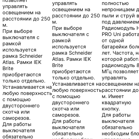
управлять
полностью
управлять
освещением на
непроницаем 
освещением на
расстоянии до 250
пыли и струй 
расстоянии до 250
м.
под давлением
м.
При выборе
Радиомодуль 
При выборе
выключателя с
PRO Uni работ
выключателя с
рамкой
от одной
рамкой
используется
батарейки бол
используется
рамка Schneider
лет. Частота, н
рамка Schneider
Atlas. Рамки IEK
которой работ
Atlas. Рамки IEK
Brite
радиомодуль 
Brite
приобретаются
МГц позволяет
приобретаются
только отдельно.
управлять
только отдельно.
Устанавливается на
освещением н
Устанавливается на
любую поверхность
расстоянии до
любую поверхность
с помощью
м. Имеет
с помощью
двустороннего
квадратную
двустороннего
скотча или
кнопку.
скотча или
саморезов.
Для работы
саморезов.
Для работы
выключателя
Для работы
выключателя
обязательно
выключателя
обязательно
необходим бл
обязательно