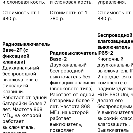
и слоновая кость.
и слоновая кость.
управления.
Стоимость от 1
Стоимость от 1
Стоимость от 
480 р.
780 р.
880 р.
Беспроводной
влагозащище
Радиовыключатель
выключатель
Base-2F (c
Радиовыключатель
IP65-2
фиксацией
Base-2
Кнопочный
клавиши)
Двухканальный
двухканальны
Двухканальный
беспроводной
выключатель I
беспроводной
выключатель без
2 продается в
выключатель с
фиксации клавиши
комплекте с
фиксацией
(звонкового типа).
радиомодулем
клавиши.
Работает от одной
HiTE PRO Uni, 
Работает от одной
батарейки более 7
делает его
батарейки более 7
лет. Частота 868
беспроводным
лет. Частота 868
МГц, на которой
У выключателя
МГц, на которой
работает
высокий класс
работает
выключатель,
влагозащиты.
выключатель,
позволяет
Выключатель
позволяет