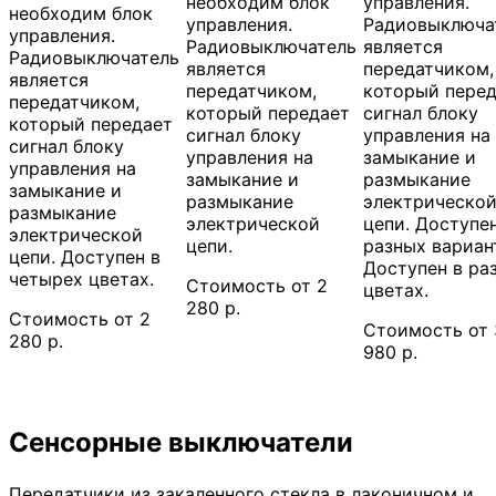
необходим блок
управления.
необходим блок
управления.
Радиовыключа
управления.
Радиовыключатель
является
Радиовыключатель
является
передатчиком,
является
передатчиком,
который пере
передатчиком,
который передает
сигнал блоку
который передает
сигнал блоку
управления на
сигнал блоку
управления на
замыкание и
управления на
замыкание и
размыкание
замыкание и
размыкание
электрическо
размыкание
электрической
цепи. Доступен
электрической
цепи.
разных вариан
цепи. Доступен в
Доступен в ра
четырех цветах.
Стоимость от 2
цветах.
280 р.
Стоимость от 2
Стоимость от 
280 р.
980 р.
Сенсорные выключатели
Передатчики из закаленного стекла в лаконичном и