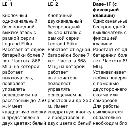
LE-1
LE-2
Base-1F (c
фиксацией
Кнопочный
Кнопочный
клавиши)
одноканальный
двухканальный
Одноканальны
беспроводной
беспроводной
беспроводной
выключатель с
выключатель с
выключатель c
рамкой серии
рамкой серии
фиксацией
Legrand Etika.
Legrand Etika.
клавиши.
Работает от одной
Работает от одной
Работает от о
батарейки более 7
батарейки более 7
батарейки бол
лет. Частота 868
лет. Частота 868
лет. Частота 8
МГц, на которой
МГц, на которой
МГц.
работает
работает
Устанавливает
выключатель,
выключатель,
любую поверх
позволяет
позволяет
с помощью
управлять
управлять
двустороннего
освещением на
освещением на
скотча или
расстоянии до 250
расстоянии до 250
саморезов.
м. Имеет
м. Имеет
Для работы
квадратную кнопку
квадратную кнопку
выключателя
и представлен в
и представлен в
обязательно
двух цветах: белый
двух цветах: белый
необходим бл